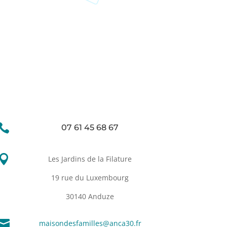

07 61 45 68 67

Les Jardins de la Filature
19 rue du Luxembourg
30140 Anduze

maisondesfamilles@anca30.fr