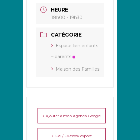
HEURE
18h00 - 19h30
CATÉGORIE
Espace lien enfants
– parents
Maison des Familles
+ Ajouter à mon Agenda Google
+ iCal / Outlook export