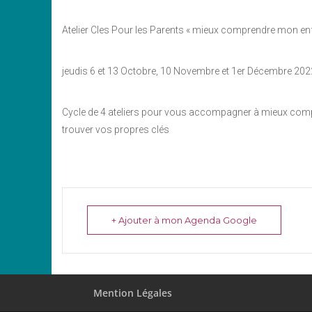
Atelier Cles Pour les Parents « mieux comprendre mon enfant
jeudis 6 et 13 Octobre, 10 Novembre et 1er Décembre 202
Cycle de 4 ateliers pour vous accompagner à mieux comp
trouver vos propres clés
+ Ajouter à mon Agenda Google
Mention Légales