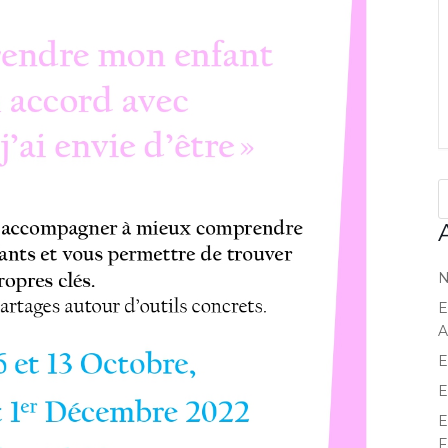
N
E
A
E
E
E
F