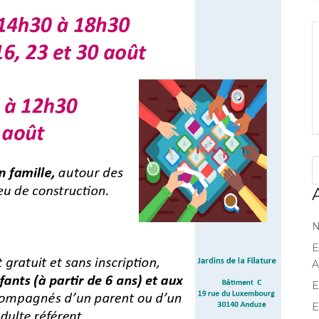
N
E
A
E
E