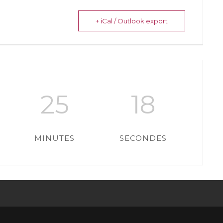
+ iCal / Outlook export
25
18
MINUTES
SECONDES