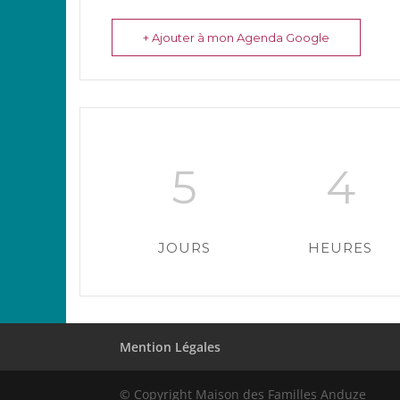
+ Ajouter à mon Agenda Google
5
4
JOURS
HEURES
Mention Légales
© Copyright Maison des Familles Anduze