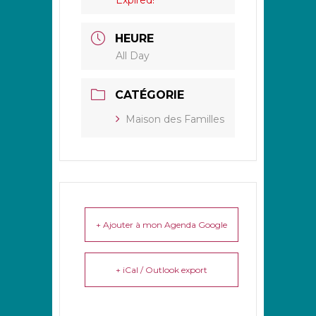
HEURE
All Day
CATÉGORIE
Maison des Familles
+ Ajouter à mon Agenda Google
+ iCal / Outlook export