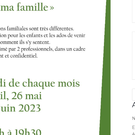
N
E
A