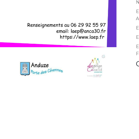
N
E
A
E
E
E
F