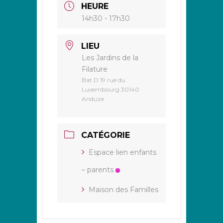
HEURE
14h30 - 17h30
LIEU
Les Jardins de la
Filature
Bat D 19 rue du
Luxembourg 30140
Anduze
CATÉGORIE
Espace lien enfants
– parents
Maison des Familles