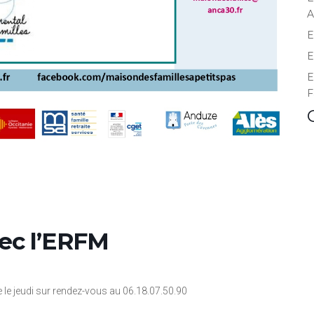
A
E
E
E
F
vec l’ERFM
le jeudi sur rendez-vous au 06.18.07.50.90