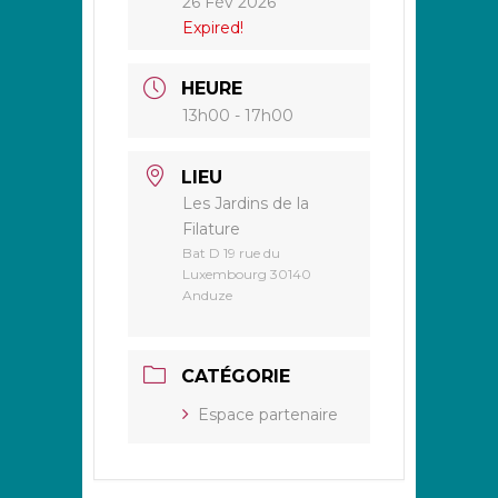
26 Fév 2026
Expired!
HEURE
13h00 - 17h00
LIEU
Les Jardins de la
Filature
Bat D 19 rue du
Luxembourg 30140
Anduze
CATÉGORIE
Espace partenaire