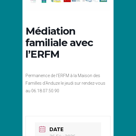
Médiation
familiale avec
l’ERFM
Permanence de l’ERFM à la Maison des
Familles d’Anduze le jeudi sur rendez-vous
au 06.18.07.50.90
DATE