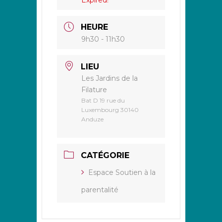
HEURE
9h30 - 11h30
LIEU
Les Jardins de la
Filature
Bat D 19 rue du
Luxembourg 30140
Anduze
CATÉGORIE
Espace Soutien à la
parentalité