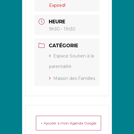
Expired!
HEURE
9h30 - 11h30
CATÉGORIE
Espace Soutien à la
parentalité
Maison des Familles
+ Ajouter à mon Agenda Google