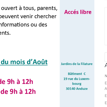
N
E
A
E
E