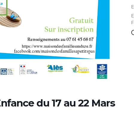
E
E
F
Enfance du 17 au 22 Mars