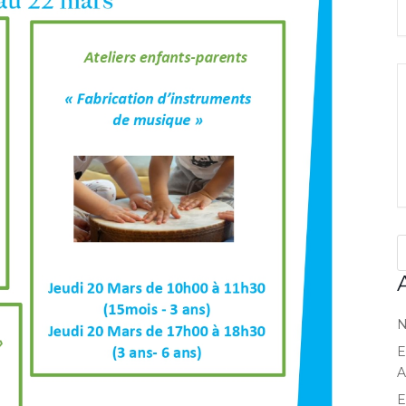
N
E
A
E