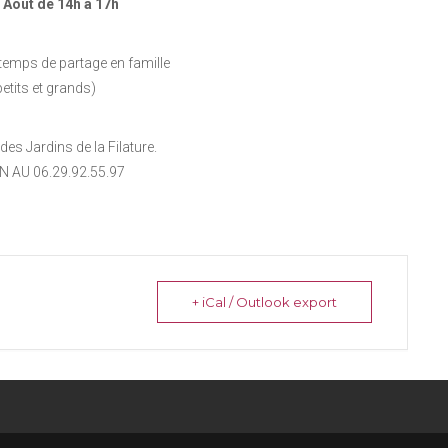
 Août de 14h à 17h
 temps de partage en famille
petits et grands)
des Jardins de la Filature.
N AU 06.29.92.55.97
+ iCal / Outlook export