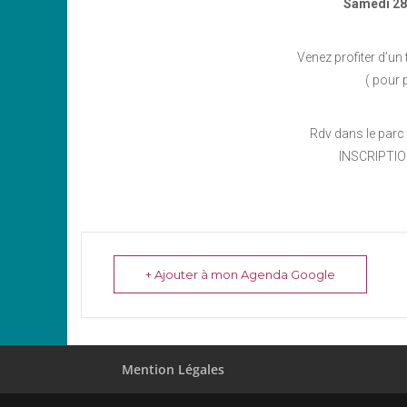
Samedi 28
Venez profiter d’un
( pour 
Rdv dans le parc 
INSCRIPTIO
+ Ajouter à mon Agenda Google
Mention Légales