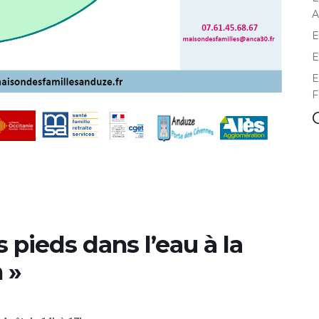
A
E
E
E
F
s pieds dans l’eau à la
 »