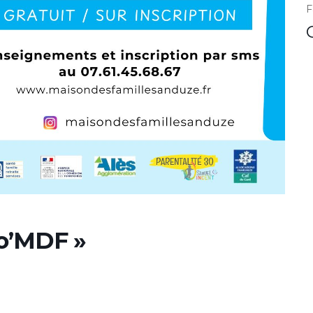
F
to’MDF »