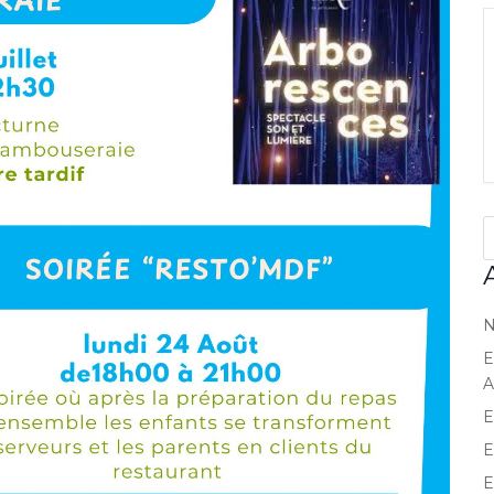
N
E
A
E
E
E