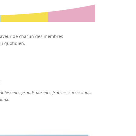
n faveur de chacun des membres
au quotidien.
g
dolescents, grands-parents, fratries, succession,…
iaux.