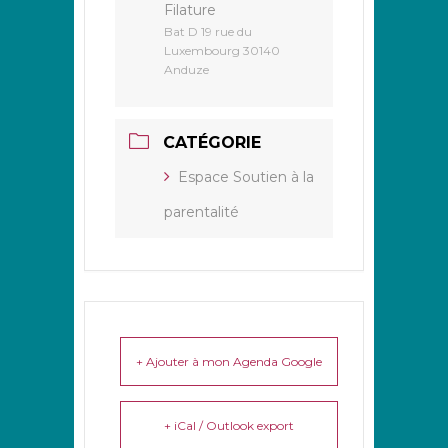
Filature
Bat D 19 rue du
Luxembourg 30140
Anduze
CATÉGORIE
Espace Soutien à la
parentalité
+ Ajouter à mon Agenda Google
+ iCal / Outlook export