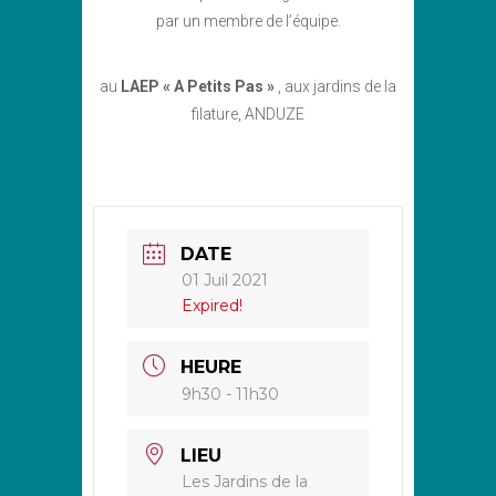
par un membre de l’équipe.
au
LAEP « A Petits Pas »
, aux jardins de la
filature, ANDUZE
DATE
01 Juil 2021
Expired!
HEURE
9h30 - 11h30
LIEU
Les Jardins de la