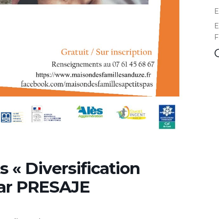
E
E
F
s « Diversification
par PRESAJE