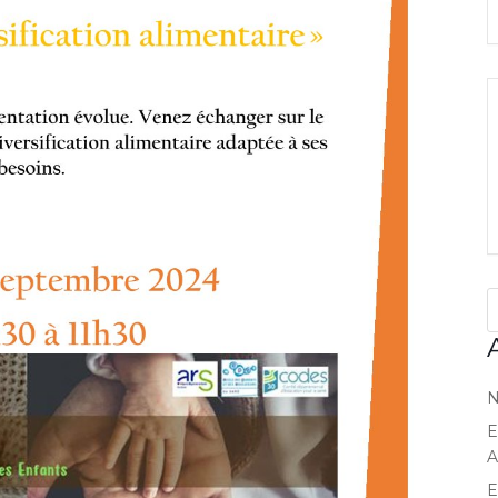
N
E
A
E