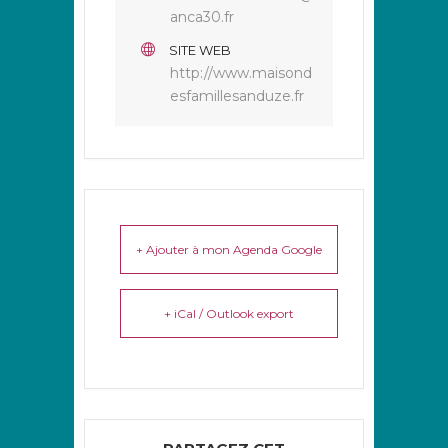
anca30.fr
SITE WEB
http://www.maisond
esfamillesanduze.fr
+ Ajouter à mon Agenda Google
+ iCal / Outlook export