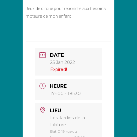
Jeux de cirque pour répondre aux besoins
moteurs de mon enfant
DATE
25 Jan 2022
Expired!
HEURE
17h00 - 18h30
LIEU
Les Jardins de la
Filature
Bat D 19 rue du