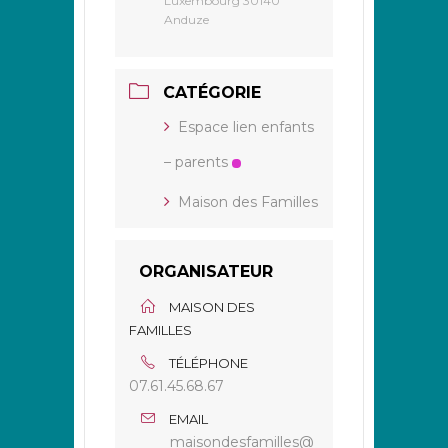
Luxembourg 30140
Anduze
CATÉGORIE
Espace lien enfants
– parents
Maison des Familles
ORGANISATEUR
MAISON DES
FAMILLES
TÉLÉPHONE
07.61.45.68.67
EMAIL
maisondesfamilles@