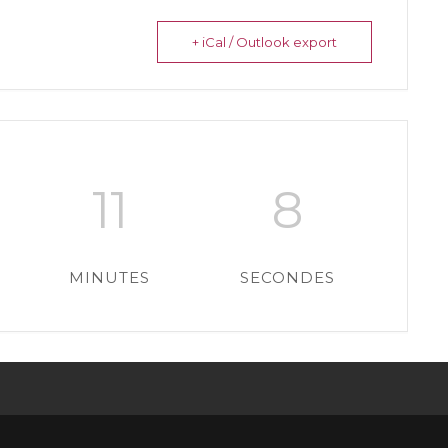
+ iCal / Outlook export
11
8
MINUTES
SECONDES