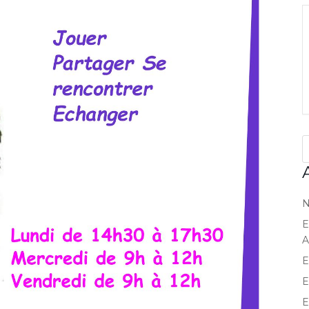
N
E
A
E
E
E