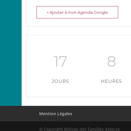
+ Ajouter à mon Agenda Google
17
8
JOURS
HEURES
Mention Légales
© Copyright Maison des Familles Anduze