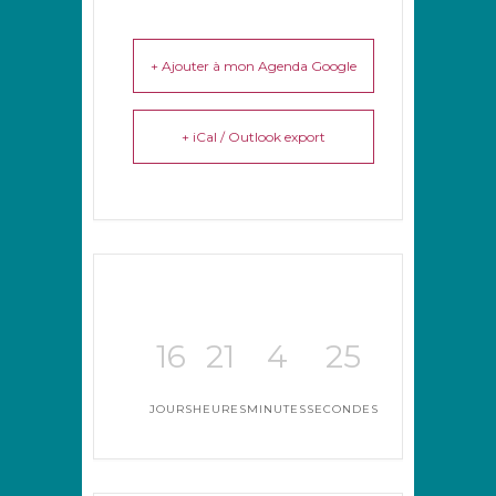
+ Ajouter à mon Agenda Google
+ iCal / Outlook export
16
21
4
25
JOURS
HEURES
MINUTES
SECONDES