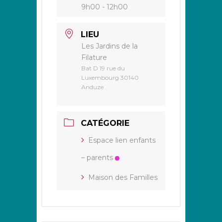
9h00 - 12h00
LIEU
Les Jardins de la
Filature
Bat D 19 rue du
Luxembourg 30140
Anduze
CATÉGORIE
Espace lien enfants
– parents
Maison des Familles